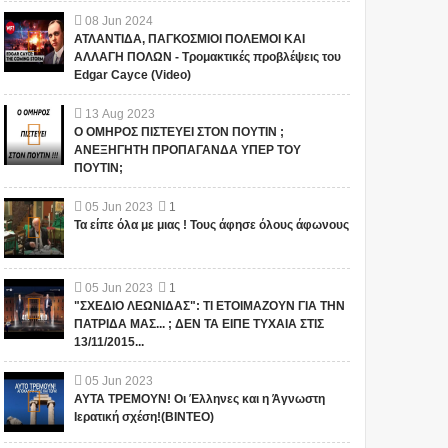
08
Jun
2024
ΑΤΛΑΝΤΙΔΑ, ΠΑΓΚΟΣΜΙΟΙ ΠΟΛΕΜΟΙ ΚΑΙ
ΑΛΛΑΓΗ ΠΟΛΩΝ - Τρομακτικές προβλέψεις του
Edgar Cayce (Video)
13
Aug
2023
Ο ΟΜΗΡΟΣ ΠΙΣΤΕΥΕΙ ΣΤΟΝ ΠΟΥΤΙΝ ;
ΑΝΕΞΗΓΗΤΗ ΠΡΟΠΑΓΑΝΔΑ ΥΠΕΡ ΤΟΥ
ΠΟΥΤΙΝ;
05
Jun
2023
1
Τα είπε όλα με μιας ! Τους άφησε όλους άφωνους
05
Jun
2023
1
"ΣΧΕΔΙΟ ΛΕΩΝΙΔΑΣ": ΤΙ ΕΤΟΙΜΑΖΟΥΝ ΓΙΑ ΤΗΝ
ΠΑΤΡΙΔΑ ΜΑΣ... ; ΔΕΝ ΤΑ ΕΙΠΕ ΤΥΧΑΙΑ ΣΤΙΣ
13/11/2015...
05
Jun
2023
ΑΥΤΑ ΤΡΕΜΟΥΝ! Οι Έλληνες και η Άγνωστη
Ιερατική σχέση!(ΒΙΝΤΕΟ)