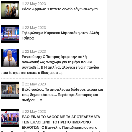
22
May
2023
Ράδιο Αρβύλα: Έκτακτο δελτίο λόγω εκλογών...
22
May
2023
Τηλεφώνημα Κυριάκου Μητσοτάκη στον Αλέξη
Τσίπρα
22
May
2023
Ραγκούσης: Ο Τσίπρας έφερε την απλή
αναλογική ως ανάχωμα για τη μέρα που θα
συντριβεί... !! Η απλή αναλογική είναι η παγίδα
που έστησε και έπεσε ο ίδιος μεσα ...;.
22
May
2023
Βελόπουλος: Το αποτέλεσμα διέψευσε ακόμα και
τους δημοσκόπους.... Περάσαμε δια πυρός και
σιδήρου.... !!
22
May
2023
ΕΔΩ ΕΙΝΑΙ ΤΟ ΛΑΘΟΣ ΜΕ ΤΑ ΑΠΟΤΕΛΕΣΜΑΤΑ
ΤΩΝ ΕΚΛΟΓΩΝ!!! ΤΟ ΠΡΩΤΟ ΗΜΙΧΡΟΝΟ
ΕΚΛΟΓΩΝ! Ο Βαγγέλης Παπαδημητρίου και ο