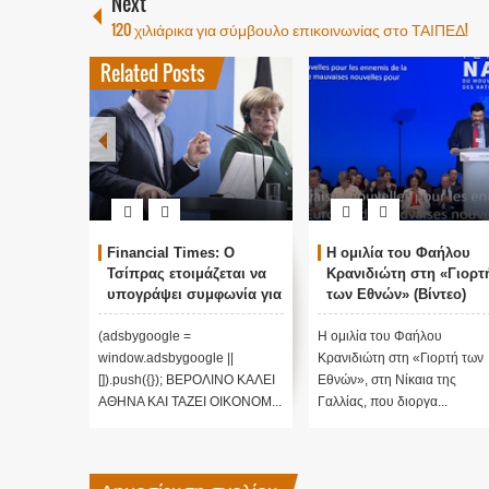
Next
120 χιλιάρικα για σύμβουλο επικοινωνίας στο ΤΑΙΠΕΔ!
Related Posts
Financial Times: Ο
Η ομιλία του Φαήλου
Ο
Τσίπρας ετοιμάζεται να
Κρανιδιώτη στη «Γιορτή
Π
υπογράψει συμφωνία για
των Εθνών» (Βίντεο)
Τ
επιστροφή μεταναστών
Κρ
Λε
(adsbygoogle =
H ομιλία του Φαήλου
Ο π
ι
window.adsbygoogle ||
Κρανιδιώτη στη «Γιορτή των
Φαή
π
[]).push({}); ΒΕΡΟΛΙΝΟ ΚΑΛΕΙ
Εθνών», στη Νίκαια της
σε σ
το
ΑΘΗΝΑ ΚΑΙ ΤΑΖΕΙ ΟΙΚΟΝΟΜ...
Γαλλίας, που διοργα...
Γαλλ