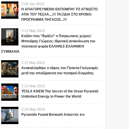
05
Jun
2023
Η ΑΠΑΓΟΡΕΥΜΕΝΗ ΕΚΠΟΜΠΗ! ΤΟ ΑΓΝΩΣΤΟ
ΑΤΙΑ ΤΟΥ ΤΕΣΛΑ....!!! ΤΑΞΙΔΙΑ ΣΤΟ ΧΡΟΝΟ-
ΠΡΟΓΡΑΜΜΑ ΠΗΓΑΣΟΣ...!!!
22
May
2023
Καζάνι που “Βράζει” ο Πατριωτικος χώρος!
Μπινιάρης Γιώργος: Ιδρυτική ανακοίνωση του
πολιτικού φορέα ΕΛΛΗΝΙ.Σ-ΕΛΛΗΝΙΚΗ
ΣΥΜΜΑΧΙΑ
22
May
2023
Ανακαλύφθηκε ο τάφος του Γίγαντα Γκιλγκαμές
μετά την αποξήρανση του ποταμού Ευφράτη;
22
May
2023
TESLA KNEW The Secret of the Great Pyramid:
Unlimited Energy to Power the World
22
May
2023
Pyramids Found Beneath Antarctic Ice