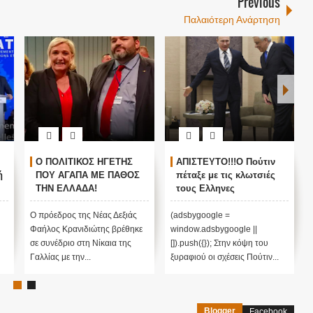
Previous
Παλαιότερη Ανάρτηση
 ΠΟΛΙΤΙΚΟΣ ΗΓΕΤΗΣ
ΑΠΙΣΤΕΥΤΟ!!!Ο Πούτιν
George P
ΟΥ ΑΓΑΠΑ ΜΕ ΠΑΘΟΣ
πέταξε με τις κλωτσιές
Το FBI οι
ΗΝ ΕΛΛΑΔΑ!
τους Ελληνες
Έλληνες 
ανιδιώτης και Μαρίν
αστυνομικούς από το
πέν ενάντια στην
Αγιο Ορος!!! Παγωμένες
ρόεδρος της Νέας Δεξιάς
(adsbygoogle =
(adsbygoogl
σοπέδωση της
οι σχέσεις Αθήνας
λος Κρανιδιώτης βρέθηκε
window.adsbygoogle ||
window.adsb
αγκοσμιοποίησης και
Μόσχας!!!
υνέδριο στη Νίκαια της
[]).push({}); Στην κόψη του
[]).push({});
ν εποικισμό...!!!
ίας με την...
ξυραφιού οι σχέσεις Πούτιν...
σύμβουλος τ
ομογ...
Blogger
Facebook