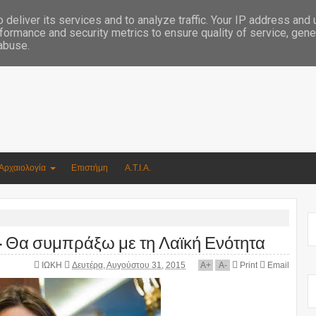
Συγγραφέας Νικόλαος Αργυρίου
deliver its services and to analyze traffic. Your IP address and
formance and security metrics to ensure quality of service, gen
 abuse.
Αρχαιολογία
Επιστήμη
Α.Τ.Ι.Α.
- Θα συμπράξω με τη Λαϊκή Ενότητα
ΙΩΚΗ
Δευτέρα, Αυγούστου 31, 2015
A
+
A
-
Print
Email