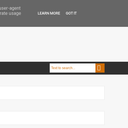
 user-agent
erate usage
LEARN MORE
GOT IT