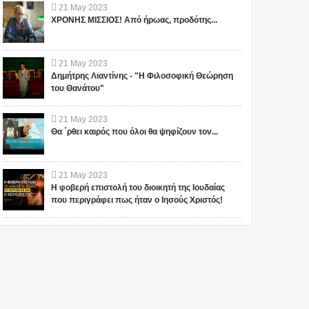
21
May
2023
ΧΡΟΝΗΣ ΜΙΣΣΙΟΣ! Από ήρωας, προδότης...
21
May
2023
Δημήτρης Λιαντίνης - "Η Φιλοσοφική Θεώρηση
του Θανάτου"
21
May
2023
Θα ΄ρθει καιρός που όλοι θα ψηφίζουν τον...
21
May
2023
Η φοβερή επιστολή του διοικητή της Ιουδαίας
που περιγράφει πως ήταν ο Ιησούς Χριστός!