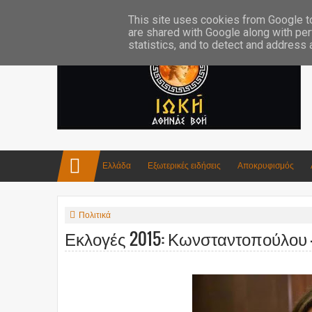
Επικοινωνία:info4iokh@gmail.com
Κατασκευές
Ποίηση
This site uses cookies from Google to 
are shared with Google along with per
statistics, and to detect and address
Ελλάδα
Εξωτερικές ειδήσεις
Αποκρυφισμός
Πολιτικά
Εκλογές 2015: Κωνσταντοπούλου 