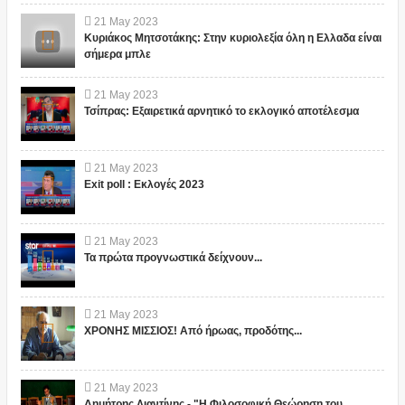
21
May
2023
Κυριάκος Μητσοτάκης: Στην κυριολεξία όλη η Ελλαδα είναι
σήμερα μπλε
21
May
2023
Τσίπρας: Εξαιρετικά αρνητικό το εκλογικό αποτέλεσμα
21
May
2023
Exit poll : Εκλογές 2023
21
May
2023
Τα πρώτα προγνωστικά δείχνουν...
21
May
2023
ΧΡΟΝΗΣ ΜΙΣΣΙΟΣ! Από ήρωας, προδότης...
21
May
2023
Δημήτρης Λιαντίνης - "Η Φιλοσοφική Θεώρηση του