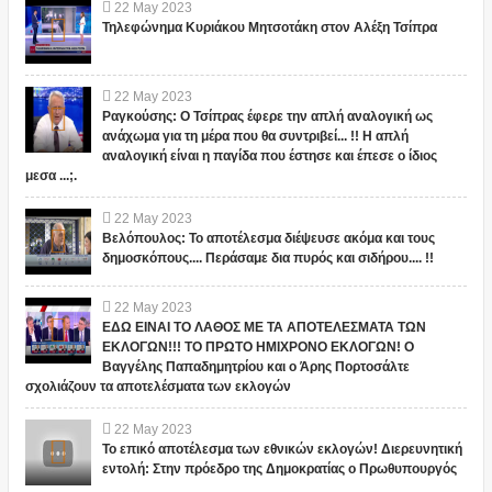
22
May
2023
Τηλεφώνημα Κυριάκου Μητσοτάκη στον Αλέξη Τσίπρα
22
May
2023
Ραγκούσης: Ο Τσίπρας έφερε την απλή αναλογική ως
ανάχωμα για τη μέρα που θα συντριβεί... !! Η απλή
αναλογική είναι η παγίδα που έστησε και έπεσε ο ίδιος
μεσα ...;.
22
May
2023
Βελόπουλος: Το αποτέλεσμα διέψευσε ακόμα και τους
δημοσκόπους.... Περάσαμε δια πυρός και σιδήρου.... !!
22
May
2023
ΕΔΩ ΕΙΝΑΙ ΤΟ ΛΑΘΟΣ ΜΕ ΤΑ ΑΠΟΤΕΛΕΣΜΑΤΑ ΤΩΝ
ΕΚΛΟΓΩΝ!!! ΤΟ ΠΡΩΤΟ ΗΜΙΧΡΟΝΟ ΕΚΛΟΓΩΝ! Ο
Βαγγέλης Παπαδημητρίου και ο Άρης Πορτοσάλτε
σχολιάζουν τα αποτελέσματα των εκλογών
22
May
2023
Το επικό αποτέλεσμα των εθνικών εκλογών! Διερευνητική
εντολή: Στην πρόεδρο της Δημοκρατίας ο Πρωθυπουργός