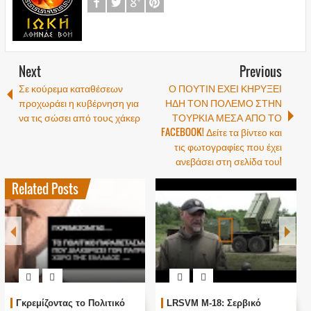
Next
Previous
Σε κούρεμα καταθέσεων
Ο ΠΟΥΤΙΝ ΕΧΕΙ ΚΗΡΥΞΕΙ
προχωράει η κυβέρνηση για
ΗΔΗ ΤΟΝ ΠΟΛΕΜΟ ΣΤΗΝ
να τις σώσει από τους χάκερ
ΤΟΥΡΚΙΑ ΜΕΣΑ ΑΠΟ ΤΟ
FACEBOOK! Δείτε τα βίντεο και
τις φωτογραφίες που έχει
ανεβάσει στη σελίδα του!
Related Posts
Γκρεμίζοντας το Πολιτικό
LRSVM M-18: Σερβικό