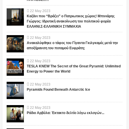
22
May
2023
Καζάνι που “Βράζει” ο Πατριωτικος χώρος! Μπινιάρης
Γιώργος: Ιδρυτική ανακοίνωση του πολιτικού φορέα
ΕΛΛΗΝΙ.Σ-ΕΛΛΗΝΙΚΗ ΣΥΜΜΑΧΙΑ
22
May
2023
Ανακαλύφθηκε ο τάφος του Γίγαντα Γκιλγκαμές μετά την
αποξήρανση του ποταμού Ευφράτη;
22
May
2023
TESLA KNEW The Secret of the Great Pyramid: Unlimited
Energy to Power the World
22
May
2023
Pyramids Found Beneath Antarctic Ice
22
May
2023
Ράδιο Αρβύλα: Έκτακτο δελτίο λόγω εκλογών...