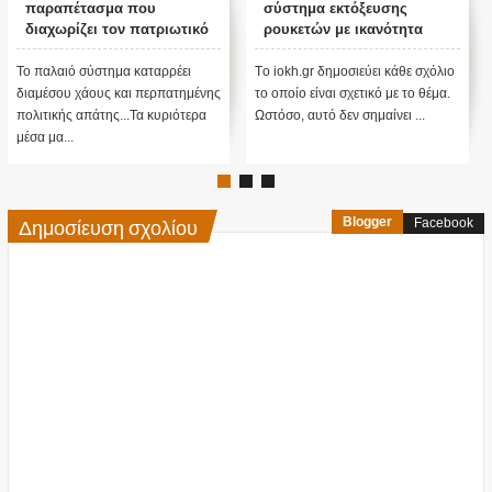
παραπέτασμα που
σύστημα εκτόξευσης
διαχωρίζει τον πατριωτικό
ρουκετών με ικανότητα
χώρο
πλήγματος στα 50χλμ
(βίντεο)
Το παλαιό σύστημα καταρρέει
Tο iokh.gr δημοσιεύει κάθε σχόλιο
διαμέσου χάους και περπατημένης
το οποίο είναι σχετικό με το θέμα.
πολιτικής απάτης...Τα κυριότερα
Ωστόσο, αυτό δεν σημαίνει ...
μέσα μα...
Δημοσίευση σχολίου
Blogger
Facebook