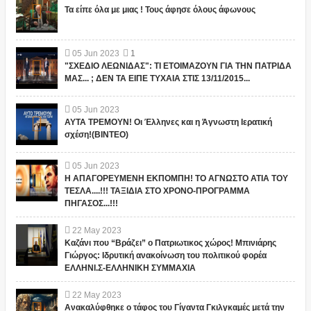
Τα είπε όλα με μιας ! Τους άφησε όλους άφωνους
05
Jun
2023
1
"ΣΧΕΔΙΟ ΛΕΩΝΙΔΑΣ": ΤΙ ΕΤΟΙΜΑΖΟΥΝ ΓΙΑ ΤΗΝ ΠΑΤΡΙΔΑ
ΜΑΣ... ; ΔΕΝ ΤΑ ΕΙΠΕ ΤΥΧΑΙΑ ΣΤΙΣ 13/11/2015...
05
Jun
2023
ΑΥΤΑ ΤΡΕΜΟΥΝ! Οι Έλληνες και η Άγνωστη Ιερατική
σχέση!(ΒΙΝΤΕΟ)
05
Jun
2023
Η ΑΠΑΓΟΡΕΥΜΕΝΗ ΕΚΠΟΜΠΗ! ΤΟ ΑΓΝΩΣΤΟ ΑΤΙΑ ΤΟΥ
ΤΕΣΛΑ....!!! ΤΑΞΙΔΙΑ ΣΤΟ ΧΡΟΝΟ-ΠΡΟΓΡΑΜΜΑ
ΠΗΓΑΣΟΣ...!!!
22
May
2023
Καζάνι που “Βράζει” ο Πατριωτικος χώρος! Μπινιάρης
Γιώργος: Ιδρυτική ανακοίνωση του πολιτικού φορέα
ΕΛΛΗΝΙ.Σ-ΕΛΛΗΝΙΚΗ ΣΥΜΜΑΧΙΑ
22
May
2023
Ανακαλύφθηκε ο τάφος του Γίγαντα Γκιλγκαμές μετά την