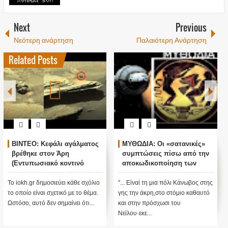
Next
Previous
Νεότερη ανάρτηση
Παλαιότερη Ανάρτηση
Related Posts
ΒΙΝΤΕΟ: Κεφάλι αγάλματος
ΜΥΘΩΔΙΑ: Οι «σατανικές»
βρέθηκε στον Άρη
συμπτώσεις πίσω από την
(Εντυπωσιακό κοντινό
αποκωδικοποίηση των
πλάνο)
στίχων της
Το iokh.gr δημοσιεύει κάθε σχόλιο
"... Είναί τη μια πόλι Κάνωβος στης
το οποίο είναι σχετικό με το θέμα.
γης την άκρη,στο στόμιο καθαυτό
Ωστόσο, αυτό δεν σημαίνει ότι...
και στην πρόσχωσι του
Νείλου·εκε...