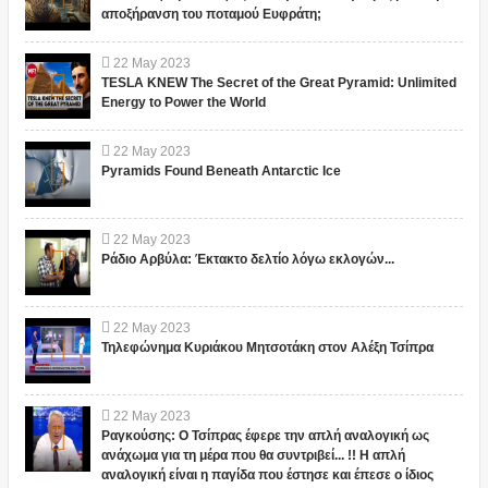
αποξήρανση του ποταμού Ευφράτη;
22
May
2023
TESLA KNEW The Secret of the Great Pyramid: Unlimited
Energy to Power the World
22
May
2023
Pyramids Found Beneath Antarctic Ice
22
May
2023
Ράδιο Αρβύλα: Έκτακτο δελτίο λόγω εκλογών...
22
May
2023
Τηλεφώνημα Κυριάκου Μητσοτάκη στον Αλέξη Τσίπρα
22
May
2023
Ραγκούσης: Ο Τσίπρας έφερε την απλή αναλογική ως
ανάχωμα για τη μέρα που θα συντριβεί... !! Η απλή
αναλογική είναι η παγίδα που έστησε και έπεσε ο ίδιος