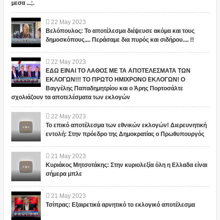
μεσα ...;.
22
May
2023
Βελόπουλος: Το αποτέλεσμα διέψευσε ακόμα και τους
δημοσκόπους.... Περάσαμε δια πυρός και σιδήρου.... !!
22
May
2023
ΕΔΩ ΕΙΝΑΙ ΤΟ ΛΑΘΟΣ ΜΕ ΤΑ ΑΠΟΤΕΛΕΣΜΑΤΑ ΤΩΝ
ΕΚΛΟΓΩΝ!!! ΤΟ ΠΡΩΤΟ ΗΜΙΧΡΟΝΟ ΕΚΛΟΓΩΝ! Ο
Βαγγέλης Παπαδημητρίου και ο Άρης Πορτοσάλτε
σχολιάζουν τα αποτελέσματα των εκλογών
22
May
2023
Το επικό αποτέλεσμα των εθνικών εκλογών! Διερευνητική
εντολή: Στην πρόεδρο της Δημοκρατίας ο Πρωθυπουργός
21
May
2023
Κυριάκος Μητσοτάκης: Στην κυριολεξία όλη η Ελλαδα είναι
σήμερα μπλε
21
May
2023
Τσίπρας: Εξαιρετικά αρνητικό το εκλογικό αποτέλεσμα