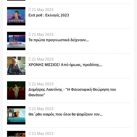
21
May
2023
Exit poll : Εκλογές 2023
21
May
2023
Τα πρώτα προγνωστικά δείχνουν...
21
May
2023
ΧΡΟΝΗΣ ΜΙΣΣΙΟΣ! Από ήρωας, προδότης...
21
May
2023
Δημήτρης Λιαντίνης - "Η Φιλοσοφική Θεώρηση του
Θανάτου"
21
May
2023
Θα ΄ρθει καιρός που όλοι θα ψηφίζουν τον...
21
May
2023