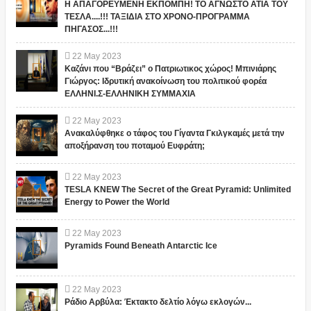
Η ΑΠΑΓΟΡΕΥΜΕΝΗ ΕΚΠΟΜΠΗ! ΤΟ ΑΓΝΩΣΤΟ ΑΤΙΑ ΤΟΥ
ΤΕΣΛΑ....!!! ΤΑΞΙΔΙΑ ΣΤΟ ΧΡΟΝΟ-ΠΡΟΓΡΑΜΜΑ
ΠΗΓΑΣΟΣ...!!!
22
May
2023
Καζάνι που “Βράζει” ο Πατριωτικος χώρος! Μπινιάρης
Γιώργος: Ιδρυτική ανακοίνωση του πολιτικού φορέα
ΕΛΛΗΝΙ.Σ-ΕΛΛΗΝΙΚΗ ΣΥΜΜΑΧΙΑ
22
May
2023
Ανακαλύφθηκε ο τάφος του Γίγαντα Γκιλγκαμές μετά την
αποξήρανση του ποταμού Ευφράτη;
22
May
2023
TESLA KNEW The Secret of the Great Pyramid: Unlimited
Energy to Power the World
22
May
2023
Pyramids Found Beneath Antarctic Ice
22
May
2023
Ράδιο Αρβύλα: Έκτακτο δελτίο λόγω εκλογών...