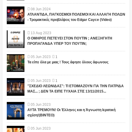
08
Jun
2024
ΑΤΛΑΝΤΙΔΑ, ΠΑΓΚΟΣΜΙΟΙ ΠΟΛΕΜΟΙ ΚΑΙ ΑΛΛΑΓΗ ΠΟΛΩΝ
- Τρομακτικές προβλέψεις του Edgar Cayce (Video)
13
Aug
2023
Ο ΟΜΗΡΟΣ ΠΙΣΤΕΥΕΙ ΣΤΟΝ ΠΟΥΤΙΝ ; ΑΝΕΞΗΓΗΤΗ
ΠΡΟΠΑΓΑΝΔΑ ΥΠΕΡ ΤΟΥ ΠΟΥΤΙΝ;
05
Jun
2023
1
Τα είπε όλα με μιας ! Τους άφησε όλους άφωνους
05
Jun
2023
1
"ΣΧΕΔΙΟ ΛΕΩΝΙΔΑΣ": ΤΙ ΕΤΟΙΜΑΖΟΥΝ ΓΙΑ ΤΗΝ ΠΑΤΡΙΔΑ
ΜΑΣ... ; ΔΕΝ ΤΑ ΕΙΠΕ ΤΥΧΑΙΑ ΣΤΙΣ 13/11/2015...
05
Jun
2023
ΑΥΤΑ ΤΡΕΜΟΥΝ! Οι Έλληνες και η Άγνωστη Ιερατική
σχέση!(ΒΙΝΤΕΟ)
05
Jun
2023