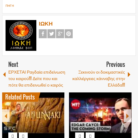
ΠΗΓΗ
ΙΩΚΗ
Next
Previous
ΕΡΧΕΤΑΙ Ραγδαία επιδείνωση
Ξεκινούν οι δοκιμαστικές
του καιρού!!! Δείτε που και
καλλιέργειες κάνναβης στην
πότε θα επιδεινωθεί ο καιρός
Ελλάδα!!!
Related Posts