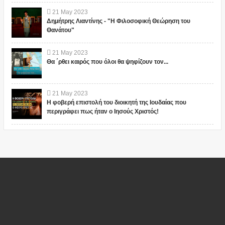
21
May
2023
Δημήτρης Λιαντίνης - "Η Φιλοσοφική Θεώρηση του
Θανάτου"
21
May
2023
Θα ΄ρθει καιρός που όλοι θα ψηφίζουν τον...
21
May
2023
Η φοβερή επιστολή του διοικητή της Ιουδαίας που
περιγράφει πως ήταν ο Ιησούς Χριστός!