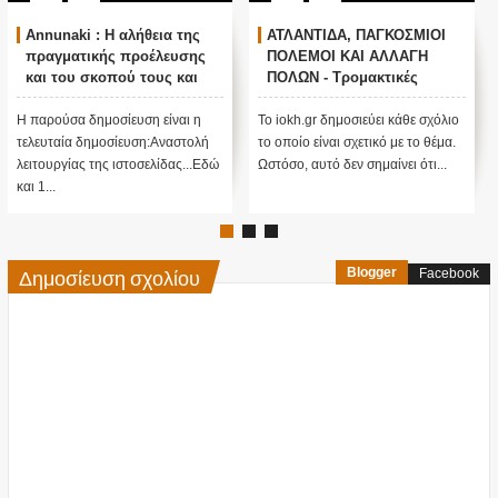
Annunaki : Η αλήθεια της
ΑΤΛΑΝΤΙΔΑ, ΠΑΓΚΟΣΜΙΟΙ
πραγματικής προέλευσης
ΠΟΛΕΜΟΙ ΚΑΙ ΑΛΛΑΓΗ
και του σκοπού τους και
ΠΟΛΩΝ - Τρομακτικές
αναστολή λειτουργίας μας
προβλέψεις του Edgar
....
Cayce (Video)
Η παρούσα δημοσίευση είναι η
Το iokh.gr δημοσιεύει κάθε σχόλιο
Α
τελευταία δημοσίευση:Αναστολή
το οποίο είναι σχετικό με το θέμα.
ΥΠ
λειτουργίας της ιστοσελίδας...Εδώ
Ωστόσο, αυτό δεν σημαίνει ότι...
ΜΕ
και 1...
πί
Δημοσίευση σχολίου
Blogger
Facebook