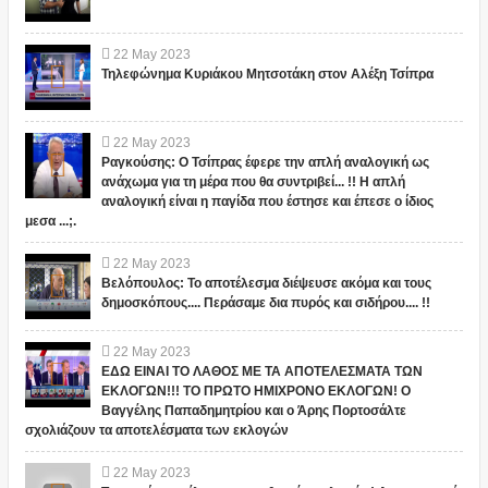
22
May
2023
Τηλεφώνημα Κυριάκου Μητσοτάκη στον Αλέξη Τσίπρα
22
May
2023
Ραγκούσης: Ο Τσίπρας έφερε την απλή αναλογική ως
ανάχωμα για τη μέρα που θα συντριβεί... !! Η απλή
αναλογική είναι η παγίδα που έστησε και έπεσε ο ίδιος
μεσα ...;.
22
May
2023
Βελόπουλος: Το αποτέλεσμα διέψευσε ακόμα και τους
δημοσκόπους.... Περάσαμε δια πυρός και σιδήρου.... !!
22
May
2023
ΕΔΩ ΕΙΝΑΙ ΤΟ ΛΑΘΟΣ ΜΕ ΤΑ ΑΠΟΤΕΛΕΣΜΑΤΑ ΤΩΝ
ΕΚΛΟΓΩΝ!!! ΤΟ ΠΡΩΤΟ ΗΜΙΧΡΟΝΟ ΕΚΛΟΓΩΝ! Ο
Βαγγέλης Παπαδημητρίου και ο Άρης Πορτοσάλτε
σχολιάζουν τα αποτελέσματα των εκλογών
22
May
2023