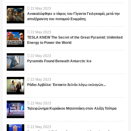
22
May
2023
Ανακαλύφθηκε ο τάφος του Γίγαντα Γκιλγκαμές μετά την
αποξήρανση του ποταμού Ευφράτη;
22
May
2023
TESLA KNEW The Secret of the Great Pyramid: Unlimited
Energy to Power the World
22
May
2023
Pyramids Found Beneath Antarctic Ice
22
May
2023
Ράδιο Αρβύλα: Έκτακτο δελτίο λόγω εκλογών...
22
May
2023
Τηλεφώνημα Κυριάκου Μητσοτάκη στον Αλέξη Τσίπρα
22
May
2023