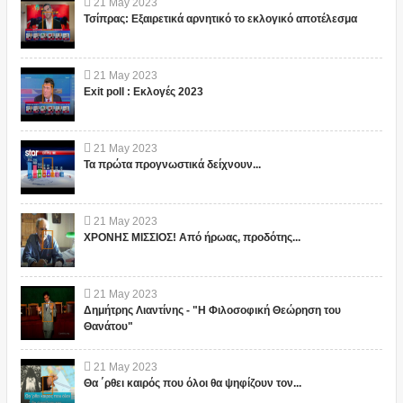
21
May
2023
Τσίπρας: Εξαιρετικά αρνητικό το εκλογικό αποτέλεσμα
21
May
2023
Exit poll : Εκλογές 2023
21
May
2023
Τα πρώτα προγνωστικά δείχνουν...
21
May
2023
ΧΡΟΝΗΣ ΜΙΣΣΙΟΣ! Από ήρωας, προδότης...
21
May
2023
Δημήτρης Λιαντίνης - "Η Φιλοσοφική Θεώρηση του
Θανάτου"
21
May
2023
Θα ΄ρθει καιρός που όλοι θα ψηφίζουν τον...