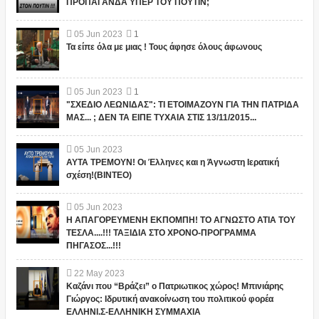
ΠΡΟΠΑΓΑΝΔΑ ΥΠΕΡ ΤΟΥ ΠΟΥΤΙΝ;
05
Jun
2023
1
Τα είπε όλα με μιας ! Τους άφησε όλους άφωνους
05
Jun
2023
1
"ΣΧΕΔΙΟ ΛΕΩΝΙΔΑΣ": ΤΙ ΕΤΟΙΜΑΖΟΥΝ ΓΙΑ ΤΗΝ ΠΑΤΡΙΔΑ
ΜΑΣ... ; ΔΕΝ ΤΑ ΕΙΠΕ ΤΥΧΑΙΑ ΣΤΙΣ 13/11/2015...
05
Jun
2023
ΑΥΤΑ ΤΡΕΜΟΥΝ! Οι Έλληνες και η Άγνωστη Ιερατική
σχέση!(ΒΙΝΤΕΟ)
05
Jun
2023
Η ΑΠΑΓΟΡΕΥΜΕΝΗ ΕΚΠΟΜΠΗ! ΤΟ ΑΓΝΩΣΤΟ ΑΤΙΑ ΤΟΥ
ΤΕΣΛΑ....!!! ΤΑΞΙΔΙΑ ΣΤΟ ΧΡΟΝΟ-ΠΡΟΓΡΑΜΜΑ
ΠΗΓΑΣΟΣ...!!!
22
May
2023
Καζάνι που “Βράζει” ο Πατριωτικος χώρος! Μπινιάρης
Γιώργος: Ιδρυτική ανακοίνωση του πολιτικού φορέα
ΕΛΛΗΝΙ.Σ-ΕΛΛΗΝΙΚΗ ΣΥΜΜΑΧΙΑ