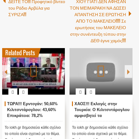
ΔΕΙΤΕ ΤΟ!!! Προφητικό βίντεο
ΧΙΟΥ ΓΙΑΤΙ ΔΕΝ ΑΦΗΣΑΝ
του Ράδιο Αρβύλα για
ΤΟΝ ΜΕΙΜΑΡΑΚΗ ΝΑ ΔΩΣΕΙ
ΣΥΡΙΖΑ!!!
ΑΠΑΝΤΗΣΗ ΣΕ ΕΡΩΤΗΣΗ
ΑΠΟ ΤΟ ΜΑΚΕΛΕΙΟ!!!!! Σε
ερωτήσεις του ΜΑΚΕΛΕΙΟ
στην συνέντευξη τύπου στην
ΔΕΘ έγινε χαμός!!!!
Related Posts
 Ερντογάν: 50,60%
ΧΑΟΣ!!! Εκλογές στην
ΖΩΝΤΑΝΗ
τάρογλου: 43,60%
Τουρκία: Ο Κιλιτσντάρογλου
ΑΓΚΥΡΑ -
εια: 78,2%
αμφισβητεί τα
ΤΟΥΡΚΙΚ
αποτελέσματα θα γίνουν
ενστάσεις...
 δημοσιεύει κάθε σχόλιο
Το iokh.gr δημοσιεύει κάθε σχόλιο
Το iokh.gr δ
ίναι σχετικό με το θέμα.
το οποίο είναι σχετικό με το θέμα.
το οποίο είνα