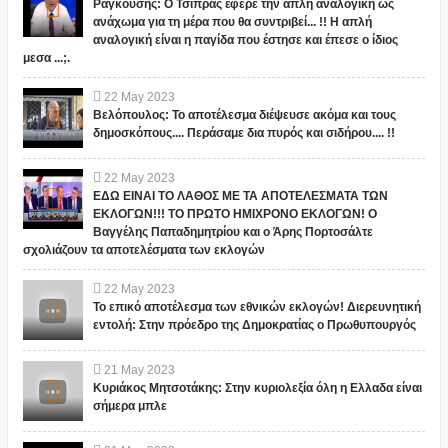
Ραγκούσης: Ο Τσίπρας έφερε την απλή αναλογική ως
ανάχωμα για τη μέρα που θα συντριβεί... !! Η απλή
αναλογική είναι η παγίδα που έστησε και έπεσε ο ίδιος
μεσα ...;.
22
May
2023
Βελόπουλος: Το αποτέλεσμα διέψευσε ακόμα και τους
δημοσκόπους.... Περάσαμε δια πυρός και σιδήρου.... !!
22
May
2023
ΕΔΩ ΕΙΝΑΙ ΤΟ ΛΑΘΟΣ ΜΕ ΤΑ ΑΠΟΤΕΛΕΣΜΑΤΑ ΤΩΝ
ΕΚΛΟΓΩΝ!!! ΤΟ ΠΡΩΤΟ ΗΜΙΧΡΟΝΟ ΕΚΛΟΓΩΝ! Ο
Βαγγέλης Παπαδημητρίου και ο Άρης Πορτοσάλτε
σχολιάζουν τα αποτελέσματα των εκλογών
22
May
2023
Το επικό αποτέλεσμα των εθνικών εκλογών! Διερευνητική
εντολή: Στην πρόεδρο της Δημοκρατίας ο Πρωθυπουργός
21
May
2023
Κυριάκος Μητσοτάκης: Στην κυριολεξία όλη η Ελλαδα είναι
σήμερα μπλε