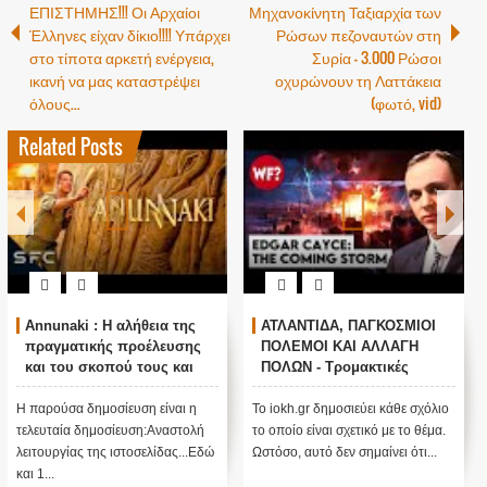
ΕΠΙΣΤΗΜΗΣ!!! Οι Αρχαίοι
Μηχανοκίνητη Ταξιαρχία των
Έλληνες είχαν δίκιο!!!! Υπάρχει
Ρώσων πεζοναυτών στη
στο τίποτα αρκετή ενέργεια,
Συρία - 3.000 Ρώσοι
ικανή να μας καταστρέψει
οχυρώνουν τη Λαττάκεια
όλους...
(φωτό, vid)
Related Posts
i : Η αλήθεια της
ΑΤΛΑΝΤΙΔΑ, ΠΑΓΚΟΣΜΙΟΙ
Ο ΟΜΗΡΟ
τικής προέλευσης
ΠΟΛΕΜΟΙ ΚΑΙ ΑΛΛΑΓΗ
ΠΟΥΤΙΝ 
 σκοπού τους και
ΠΟΛΩΝ - Τρομακτικές
ΠΡΟΠΑΓΑ
ή λειτουργίας μας
προβλέψεις του Edgar
ΠΟΥΤΙΝ;
Cayce (Video)
 δημοσίευση είναι η
Το iokh.gr δημοσιεύει κάθε σχόλιο
ΑΝΕΞΗΓΗΤ
 δημοσίευση:Αναστολή
το οποίο είναι σχετικό με το θέμα.
ΥΠΕΡ ΤΟΥ Π
ς της ιστοσελίδας...Εδώ
Ωστόσο, αυτό δεν σημαίνει ότι...
ΜΕΓΑΛΗ ΠΑΓΙ
πίσω από αυτό