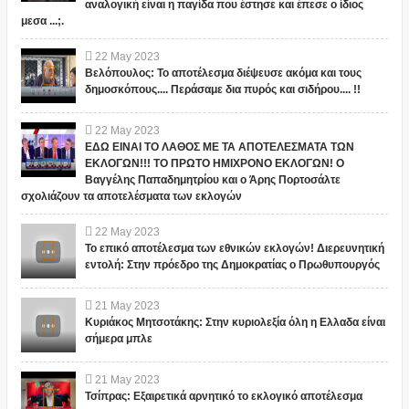
αναλογική είναι η παγίδα που έστησε και έπεσε ο ίδιος
μεσα ...;.
22
May
2023
Βελόπουλος: Το αποτέλεσμα διέψευσε ακόμα και τους
δημοσκόπους.... Περάσαμε δια πυρός και σιδήρου.... !!
22
May
2023
ΕΔΩ ΕΙΝΑΙ ΤΟ ΛΑΘΟΣ ΜΕ ΤΑ ΑΠΟΤΕΛΕΣΜΑΤΑ ΤΩΝ
ΕΚΛΟΓΩΝ!!! ΤΟ ΠΡΩΤΟ ΗΜΙΧΡΟΝΟ ΕΚΛΟΓΩΝ! Ο
Βαγγέλης Παπαδημητρίου και ο Άρης Πορτοσάλτε
σχολιάζουν τα αποτελέσματα των εκλογών
22
May
2023
Το επικό αποτέλεσμα των εθνικών εκλογών! Διερευνητική
εντολή: Στην πρόεδρο της Δημοκρατίας ο Πρωθυπουργός
21
May
2023
Κυριάκος Μητσοτάκης: Στην κυριολεξία όλη η Ελλαδα είναι
σήμερα μπλε
21
May
2023
Τσίπρας: Εξαιρετικά αρνητικό το εκλογικό αποτέλεσμα