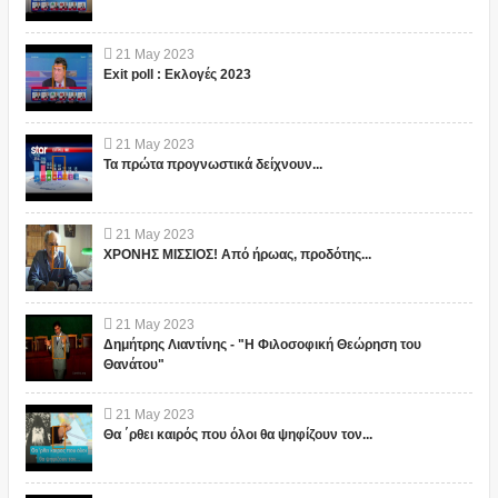
21
May
2023
Exit poll : Εκλογές 2023
21
May
2023
Τα πρώτα προγνωστικά δείχνουν...
21
May
2023
ΧΡΟΝΗΣ ΜΙΣΣΙΟΣ! Από ήρωας, προδότης...
21
May
2023
Δημήτρης Λιαντίνης - "Η Φιλοσοφική Θεώρηση του
Θανάτου"
21
May
2023
Θα ΄ρθει καιρός που όλοι θα ψηφίζουν τον...