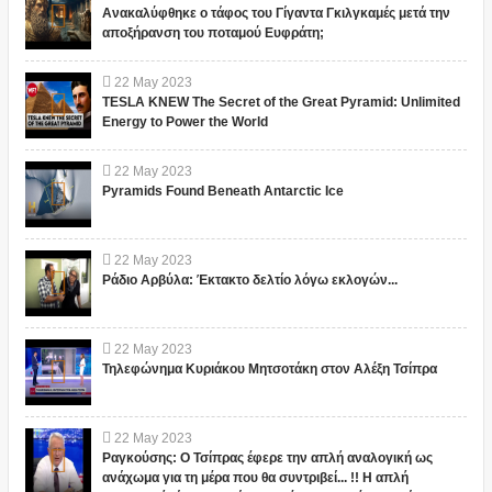
Ανακαλύφθηκε ο τάφος του Γίγαντα Γκιλγκαμές μετά την
αποξήρανση του ποταμού Ευφράτη;
22
May
2023
TESLA KNEW The Secret of the Great Pyramid: Unlimited
Energy to Power the World
22
May
2023
Pyramids Found Beneath Antarctic Ice
22
May
2023
Ράδιο Αρβύλα: Έκτακτο δελτίο λόγω εκλογών...
22
May
2023
Τηλεφώνημα Κυριάκου Μητσοτάκη στον Αλέξη Τσίπρα
22
May
2023
Ραγκούσης: Ο Τσίπρας έφερε την απλή αναλογική ως
ανάχωμα για τη μέρα που θα συντριβεί... !! Η απλή