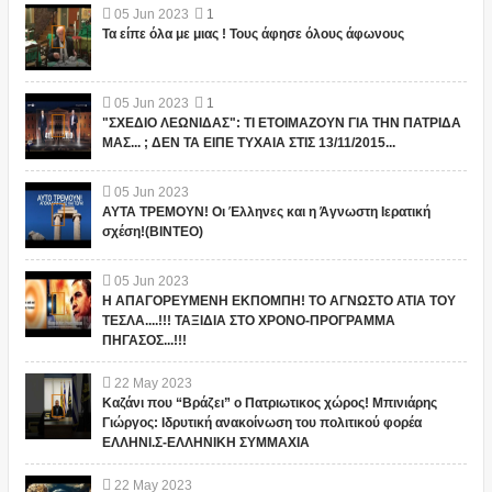
05
Jun
2023
1
Τα είπε όλα με μιας ! Τους άφησε όλους άφωνους
05
Jun
2023
1
"ΣΧΕΔΙΟ ΛΕΩΝΙΔΑΣ": ΤΙ ΕΤΟΙΜΑΖΟΥΝ ΓΙΑ ΤΗΝ ΠΑΤΡΙΔΑ
ΜΑΣ... ; ΔΕΝ ΤΑ ΕΙΠΕ ΤΥΧΑΙΑ ΣΤΙΣ 13/11/2015...
05
Jun
2023
ΑΥΤΑ ΤΡΕΜΟΥΝ! Οι Έλληνες και η Άγνωστη Ιερατική
σχέση!(ΒΙΝΤΕΟ)
05
Jun
2023
Η ΑΠΑΓΟΡΕΥΜΕΝΗ ΕΚΠΟΜΠΗ! ΤΟ ΑΓΝΩΣΤΟ ΑΤΙΑ ΤΟΥ
ΤΕΣΛΑ....!!! ΤΑΞΙΔΙΑ ΣΤΟ ΧΡΟΝΟ-ΠΡΟΓΡΑΜΜΑ
ΠΗΓΑΣΟΣ...!!!
22
May
2023
Καζάνι που “Βράζει” ο Πατριωτικος χώρος! Μπινιάρης
Γιώργος: Ιδρυτική ανακοίνωση του πολιτικού φορέα
ΕΛΛΗΝΙ.Σ-ΕΛΛΗΝΙΚΗ ΣΥΜΜΑΧΙΑ
22
May
2023